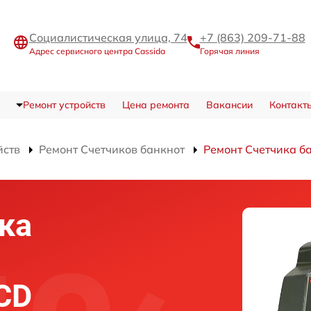
Социалистическая улица, 74
+7 (863) 209-71-88
Адрес сервисного центра Cassida
Горячая линия
Ремонт устройств
Цена ремонта
Вакансии
Контакт
йств
Ремонт Счетчиков банкнот
Ремонт Счетчика ба
ка
LCD